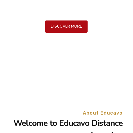
The other hand, we denounce with righteous indignation and
dislike men who are so beguiled and demoralized.
DISCOVER MORE
About Educavo
Welcome to Educavo Distance